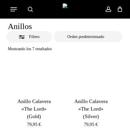
Skip
Menu
to
Close
search
account
Cart
Close
Cart
main
Filters
Anillos
content
Filters
Mostrando los 7 resultados
Anillo Calavera
Anillo Calavera
«The Lord»
«The Lord»
(Gold)
(Silver)
79,95
€
79,95
€