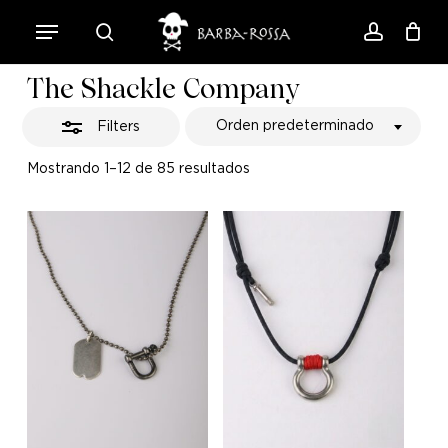
Skip
Menu
to
Close
search
account
Close
Cart
Cart
main
Filters
The Shackle Company
content
Orden predeterminado
Filters
Mostrando 1–12 de 85 resultados