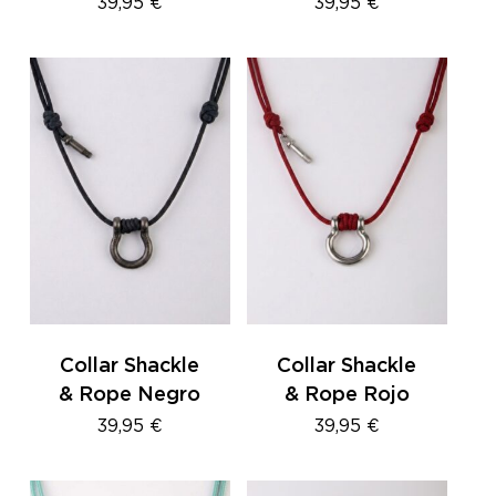
39,95
€
39,95
€
No hay productos en el
carrito.
GO TO SHOP
Collar Shackle
Collar Shackle
& Rope Negro
& Rope Rojo
39,95
€
39,95
€