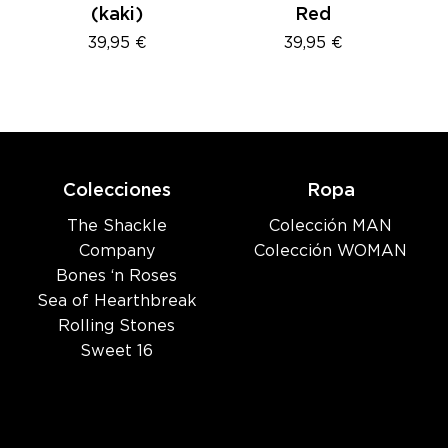
(kaki)
Red
39,95
€
39,95
€
Colecciones
Ropa
The Shackle
Colección MAN
Company
Colección WOMAN
Bones ‘n Roses
Sea of Hearthbreak
Rolling Stones
Sweet 16