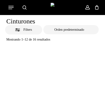
Skip
Menu
to
Close
search
account
Cart
Close
Cart
main
Filters
Cinturones
content
Filters
Mostrando 1–12 de 16 resultados