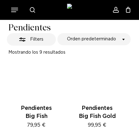
Skip
Menu
to
Close
search
account
Close
Cart
Cart
main
Filters
Pendientes
content
Orden predeterminado
Filters
Mostrando los 9 resultados
Pendientes
Pendientes
Big Fish
Big Fish Gold
79,95
€
99,95
€