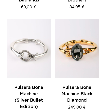
Badlands
Brothers
69,00
€
84,95
€
No hay productos en el
carrito.
GO TO SHOP
Pulsera Bone
Pulsera Bone
Machine
Machine Black
(Silver Bullet
Diamond
Edition)
249,00
€