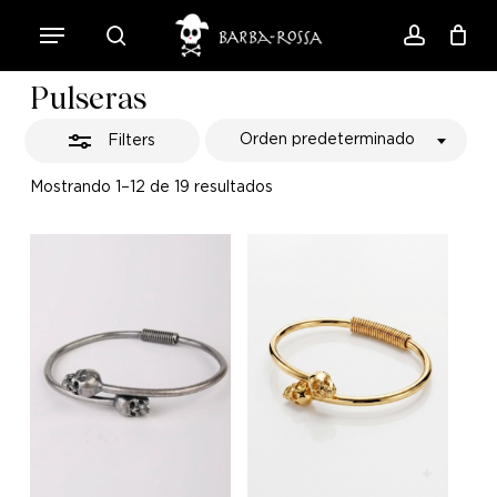
Skip
Menu
to
Close
search
account
Close
Cart
Cart
main
Filters
Pulseras
content
Orden predeterminado
Filters
Mostrando 1–12 de 19 resultados