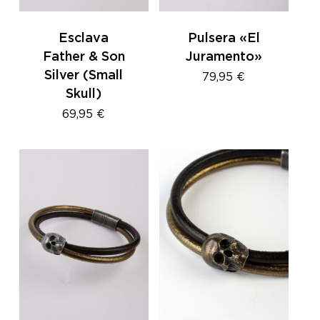
Esclava
Pulsera «El
Father & Son
Juramento»
Silver (Small
79,95
€
Skull)
69,95
€