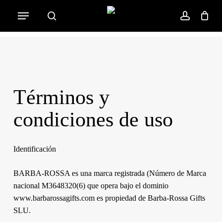
Skip
Menu
to
search
account
Cart
Close
Cart
main
content
Términos y
condiciones de uso
Identificación
BARBA-ROSSA es una marca registrada (Número de Marca
nacional M3648320(6) que opera bajo el dominio
www.barbarossagifts.com es propiedad de Barba-Rossa Gifts
SLU.