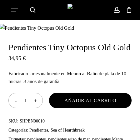
Skip
Menu
to
search
account
Cart
Close
Cart
main
content
Pendientes Tiny Octopus Old Gold
34,95
€
Fabricado artesanalmente en Menorca .Baño de plata de 10
micras .3 años de garantía.
AÑADIR AL CARRITO
SKU:
SHPEN00010
Categorías:
Pendientes
,
Sea of Hearthbreak
Etiquetas:
pendientes
,
pendientes erizo de mar
,
pendientes Manta