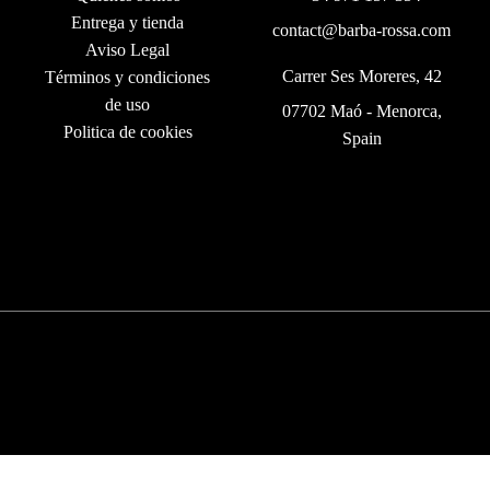
Entrega y tienda
contact@barba-rossa.com
Aviso Legal
Carrer Ses Moreres, 42
Términos y condiciones
de uso
07702 Maó - Menorca,
Politica de cookies
Spain
©
2026
Barba Rossa Menorca
Aviso legal
Política de privacidad