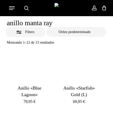
Skip
Menu
to
Close
search
account
Cart
Close
Cart
main
Filters
anillo manta ray
content
Filters
Mostrando 1–12 de 13 resultados
Anillo «Blue
Anillo «Starfish»
Lagoon»
Gold (L)
79,95
€
69,95
€