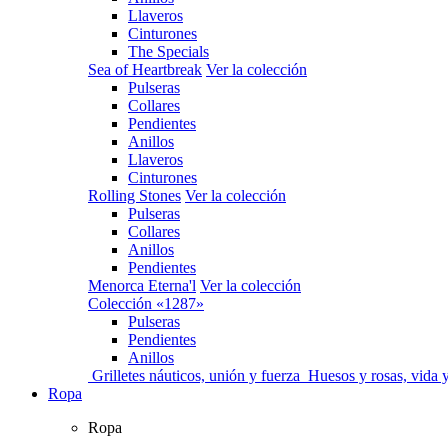
Llaveros
Cinturones
The Specials
Sea of Heartbreak
Ver la colección
Pulseras
Collares
Pendientes
Anillos
Llaveros
Cinturones
Rolling Stones
Ver la colección
Pulseras
Collares
Anillos
Pendientes
Menorca Eterna'l
Ver la colección
Colección «1287»
Pulseras
Pendientes
Anillos
Grilletes náuticos, unión y fuerza
Huesos y rosas, vida
Ropa
Ropa