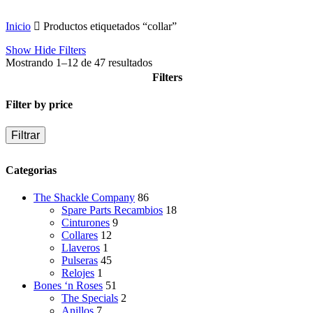
Inicio
Productos etiquetados “collar”
Show
Hide
Filters
Mostrando 1–12 de 47 resultados
Filters
Close
Filter by price
Filters
Filtrar
Categorias
The Shackle Company
86
Spare Parts Recambios
18
Cinturones
9
Collares
12
Llaveros
1
Pulseras
45
Relojes
1
Bones ‘n Roses
51
The Specials
2
Anillos
7