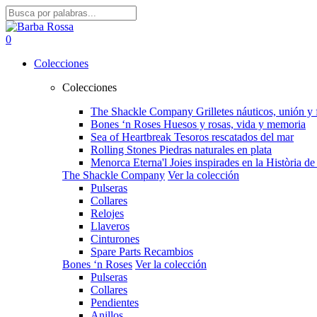
Skip
to
Close
main
Search
search
account
0
content
Menu
Colecciones
Colecciones
The Shackle Company
Grilletes náuticos, unión y
Bones ‘n Roses
Huesos y rosas, vida y memoria
Sea of Heartbreak
Tesoros rescatados del mar
Rolling Stones
Piedras naturales en plata
Menorca Eterna'l
Joies inspirades en la Història 
The Shackle Company
Ver la colección
Pulseras
Collares
Relojes
Llaveros
Cinturones
Spare Parts Recambios
Bones ‘n Roses
Ver la colección
Pulseras
Collares
Pendientes
Anillos