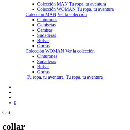
Colección MAN
Tu ropa, tu aventura
Colección WOMAN
Tu ropa, tu aventura
Colección MAN
Ver la colección
Cinturones
Camisetas
Camisas
Sudaderas
Bolsas
Gorras
Colección WOMAN
Ver la colección
Cinturones
Sudaderas
Bolsas
Gorras
Tu ropa, tu aventura
Tu ropa, tu aventura
ES
▾
search
account
0
Close
Cart
Cart
collar