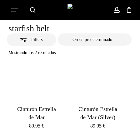
Skip
Menu
to
Close
search
account
Cart
Close
Cart
main
Filters
starfish belt
content
Filters
Mostrando los 2 resultados
Cinturón Estrella
Cinturón Estrella
de Mar
de Mar (Silver)
89,95
€
89,95
€