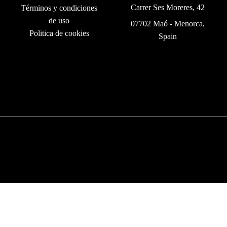
Carrer Ses Moreres, 42
Términos y condiciones
de uso
07702 Maó - Menorca,
Politica de cookies
Spain
©
2026
Barba Rossa Menorca
Aviso legal
Política de privacidad