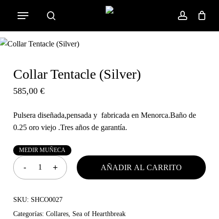
Skip
Menu
to
search
account
Cart
Close
Cart
main
content
Collar Tentacle (Silver)
585,00
€
Pulsera diseñada,pensada y fabricada en Menorca.Baño de
0.25 oro viejo .Tres años de garantía.
M
E
D
I
R
M
U
Ñ
E
C
A
AÑADIR AL CARRITO
SKU:
SHCO0027
Categorías:
Collares
,
Sea of Hearthbreak