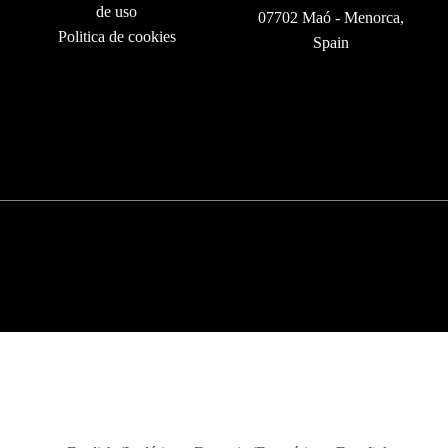
de uso
07702 Maó - Menorca,
Politica de cookies
Spain
©
2026
Barba Rossa Menorca
Aviso legal
Política de privacidad