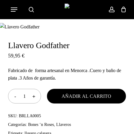
Skip
Menu
to
search
account
Cart
Close
Cart
main
content
Llavero Godfather
59,95
€
Fabricado de forma artesanal en Menorca .Cuero y baño de
plata .3 Años de garantía.
AÑADIR AL CARRITO
SKU:
BRLLA0005
Categorías:
Bones ‘n Roses
,
Llaveros
Etiqueta:
llavero calavera