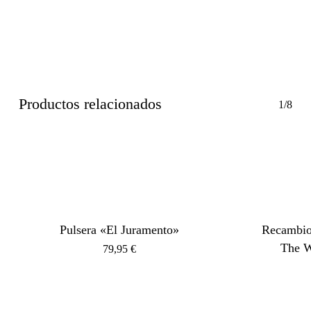
Productos relacionados
1/8
Pulsera «El Juramento»
Recambio
The W
79,95
€