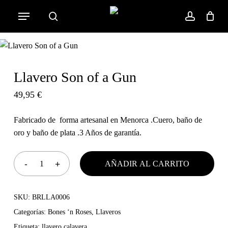
Skip
Menu
to
search
account
Cart
Close
Cart
main
content
Llavero Son of a Gun
49,95
€
Fabricado de forma artesanal en Menorca .Cuero, baño de
oro y baño de plata .3 Años de garantía.
AÑADIR AL CARRITO
SKU:
BRLLA0006
Categorías:
Bones ‘n Roses
,
Llaveros
Etiqueta:
llavero calavera