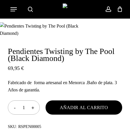
Skip
Menu
to
search
account
Cart
Close
Cart
main
content
Pendientes Twisting by The Pool
(Black Diamond)
69,95
€
Fabricado de forma artesanal en Menorca .Baño de plata. 3
Años de garantía.
AÑADIR AL CARRITO
SKU:
RSPEN00005