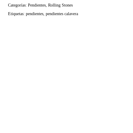
Categorías:
Pendientes
,
Rolling Stones
Etiquetas:
pendientes
,
pendientes calavera
Pendientes Twisting by the Pool con Cristal
swarovski
(Silver)
Pendientes colgantes de círculos concéntricos con un
movimiento hipnótico que atrapa la luz y la mirada en cada
gesto. Su diseño fluido crea un vaivén constante, casi
magnético, que aporta vida y dinamismo a quien los lleva.
Una pieza ligera y elegante, pensada para moverse contigo y
dejar una estela sutil de carácter y estilo.