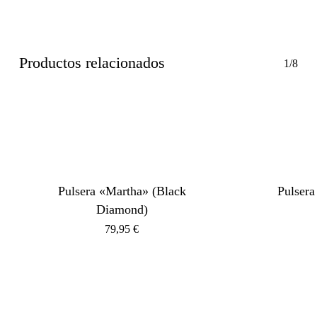
Productos relacionados
1/8
Pulsera «Martha» (Black
Pulsera
Diamond)
79,95
€