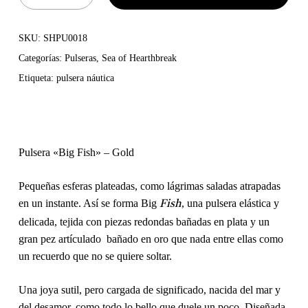
SKU:
SHPU0018
Categorías:
Pulseras
,
Sea of Hearthbreak
Etiqueta:
pulsera náutica
Pulsera «Big Fish» – Gold
Pequeñas esferas plateadas, como lágrimas saladas atrapadas
en un instante. Así se forma Big
, una pulsera elástica y
Fish
delicada, tejida con piezas redondas bañadas en plata y un
gran pez artículado bañado en oro que nada entre ellas como
un recuerdo que no se quiere soltar.
Una joya sutil, pero cargada de significado, nacida del mar y
del desamor, como todo lo bello que duele un poco. Diseñada