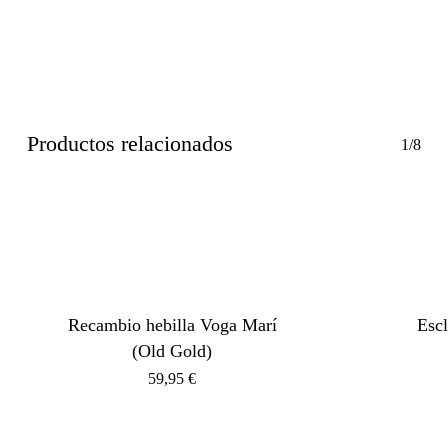
Productos relacionados
1/8
Recambio hebilla Voga Marí
Esc
(Old Gold)
59,95
€