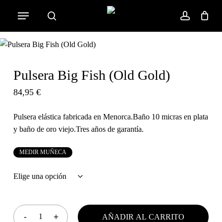
Skip
Menu
to
search
account
Cart
Close
Cart
main
content
Pulsera Big Fish (Old Gold)
84,95
€
Pulsera elástica fabricada en Menorca.Baño 10 micras en plata
y baño de oro viejo.Tres años de garantía.
M
E
D
I
R
M
U
Ñ
E
C
A
AÑADIR AL CARRITO