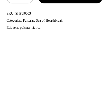
SKU:
SHPU0003
Categorías:
Pulseras
,
Sea of Hearthbreak
Etiqueta:
pulsera náutica
«
Blue Vogamarí
» es una pulsera semirrígida de inspiración
marina, protagonizada por un erizo de mar que guarda en su
centro un cristal swarovski azul. Una joya que evoca la
belleza salvaje del fondo marino, pensada para quienes llevan
el océano bajo la piel.