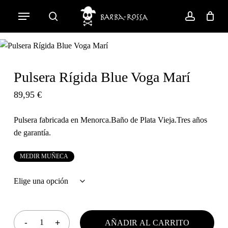
Skip
Menu
to
search
account
Cart
Close
Cart
main
content
Pulsera Rígida Blue Voga Marí
89,95
€
Pulsera fabricada en Menorca.Baño de Plata Vieja.Tres años
de garantía.
M
E
D
I
R
M
U
Ñ
E
C
A
AÑADIR AL CARRITO