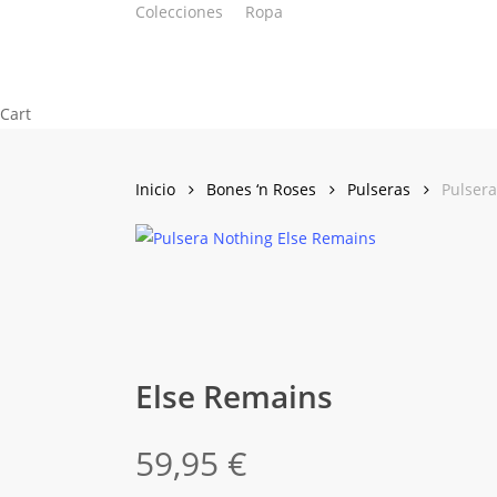
Colecciones
Ropa
Skip
to
main
content
Close
Cart
Cart
Inicio
Bones ‘n Roses
Pulseras
Pulser
Else Remains
59,95
€