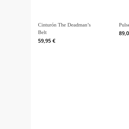
múltiples
variantes.
Las
Cinturón The Deadman’s
Puls
opciones
Belt
89,
se
59,95
€
pueden
elegir
en
la
página
de
producto
Este