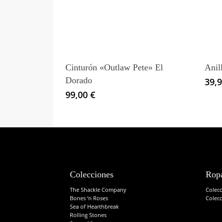
producto
tiene
múltiples
variantes.
Las
Cinturón «Outlaw Pete» El
Anil
opciones
Dorado
39,
se
99,00
€
pueden
elegir
en
la
página
de
producto
Colecciones
Rop
The Shackle Company
Colec
Bones ‘n Roses
Colec
Sea of Hearthbreak
Rolling Stones