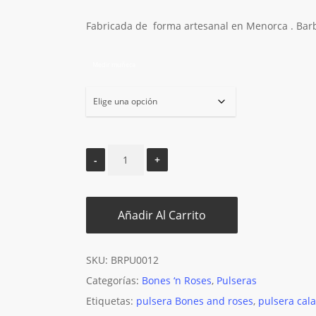
Fabricada de forma artesanal en Menorca . Barb
M
e
d
i
r
m
u
ñ
e
c
a
Añadir Al Carrito
SKU:
BRPU0012
Categorías:
Bones ‘n Roses
,
Pulseras
Etiquetas:
pulsera Bones and roses
,
pulsera cal