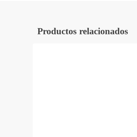
Productos relacionados
Este
producto
tiene