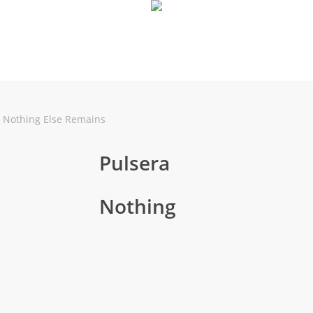
a Nothing Else Remains
Pulsera
Nothing