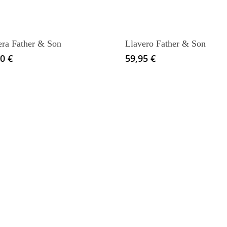
variantes.
Las
opciones
era Father & Son
Llavero Father & Son
se
00
€
59,95
€
pueden
elegir
en
la
página
de
producto
Este