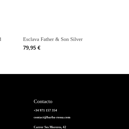
tiene
múltiples
variantes.
Las
opciones
d
Esclava Father & Son Silver
se
79,95
€
pueden
elegir
en
la
página
de
producto
Contacto
+34 971 157 354
contact@barba-rossa.com
Carrer Ses Moreres, 42