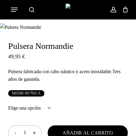
Skip
Menu
to
search
account
Cart
Close
Cart
main
content
Pulsera Normandie
49,95
€
Pulsera fabricada con cabo náutico y acero inoxidable.Tres
años de garantía.
M
E
D
I
R
M
U
Ñ
E
C
A
AÑADIR AL CARRITO