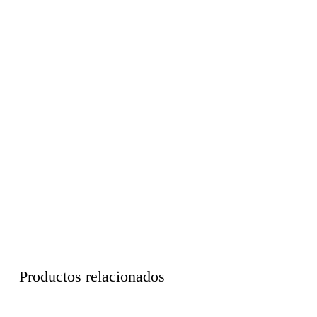
al agua y al paso del tiempo. Además, cuenta con una garantía
de 3 años, asegurando su calidad y fiabilidad .
Productos relacionados