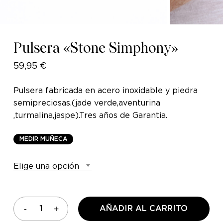
Pulsera «Stone Simphony»
59,95
€
Pulsera fabricada en acero inoxidable y piedra
semipreciosas.(jade verde,aventurina
,turmalina,jaspe).Tres años de Garantia.
M
E
D
I
R
M
U
Ñ
E
C
A
Elige una opción
AÑADIR AL CARRITO