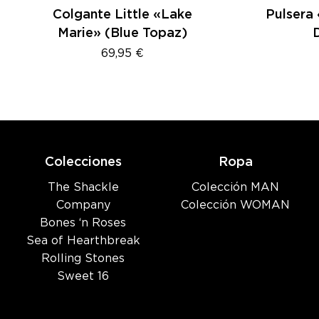
Colgante Little «Lake
Pulsera
Marie» (Blue Topaz)
69,95
€
Colecciones
Ropa
The Shackle
Colección MAN
Company
Colección WOMAN
Bones ‘n Roses
Sea of Hearthbreak
Rolling Stones
Sweet 16