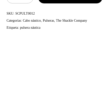
SKU:
SCPULT0012
Categorías:
Cabo náutico
,
Pulseras
,
The Shackle Company
Etiqueta:
pulsera náutica
Pulsera náutica fabricada de forma artesanal en Menorca en
colores navy y beige y acabado en naranja , una fusión de
estilo y resistencia. Fabricada con cabo náutico de alta
tenacidad, garantiza durabilidad y un ajuste cómodo. Su cierre
en grillete de acero inoxidable con nuestra calavera Barba-
Rossa aporta un toque robusto y sofisticado, evocando el
espíritu aventurero del mar. Perfecta para quienes buscan un