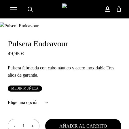
Skip
Menu
to
search
account
Cart
Close
Cart
main
content
Pulsera Endeavour
49,95
€
Pulsera fabricada con cabo náutico y acero inoxidable.Tres
años de garantía.
M
E
D
I
R
M
U
Ñ
E
C
A
AÑADIR AL CARRITO