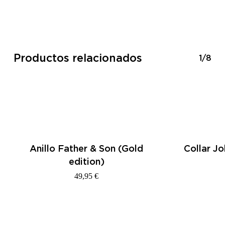
Productos relacionados
1/8
Anillo Father & Son (Gold
Collar J
edition)
49,95
€