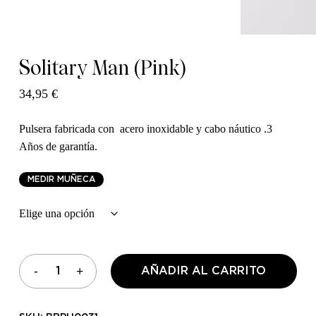
Solitary Man (Pink)
34,95
€
Pulsera fabricada con acero inoxidable y cabo náutico .3
Años de garantía.
M
E
D
I
R
M
U
Ñ
E
C
A
AÑADIR AL CARRITO