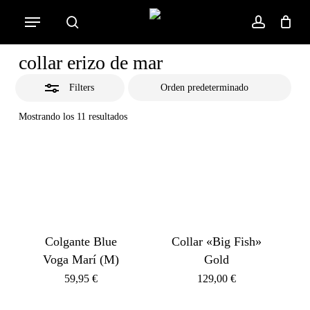
Skip
Menu
to
Close
search
account
Cart
Close
Cart
main
Filters
collar erizo de mar
content
Filters
Mostrando los 11 resultados
Colgante Blue
Collar «Big Fish»
Voga Marí (M)
Gold
59,95
€
129,00
€