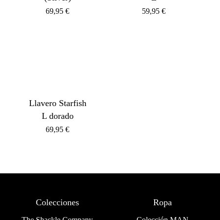
69,95
€
59,95
€
Llavero Starfish
L dorado
69,95
€
Colecciones
Ropa
The Shackle Company
Colección MAN