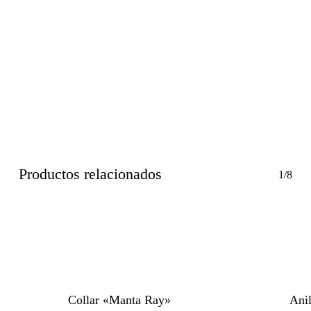
Productos relacionados
1/8
Collar «Manta Ray»
Ani