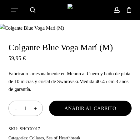
Skip
Menu
to
search
account
Cart
Close
Cart
main
content
Colgante Blue Voga Marí (M)
59,95
€
Fabricado artesanalmente en Menorca .Cuero y baño de plata
de 10 micras y cristal de Swarovski.Medida 40-45 cm.3 años
de garantía.
AÑADIR AL CARRITO
SKU:
SHCO0017
Categorías:
Collares
,
Sea of Hearthbreak