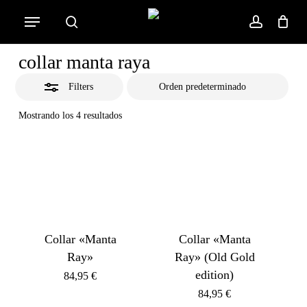
Skip
Menu
to
Close
search
account
Cart
Close
Cart
main
Filters
collar manta raya
content
Filters
Mostrando los 4 resultados
Collar «Manta
Collar «Manta
Ray»
Ray» (Old Gold
edition)
84,95
€
84,95
€