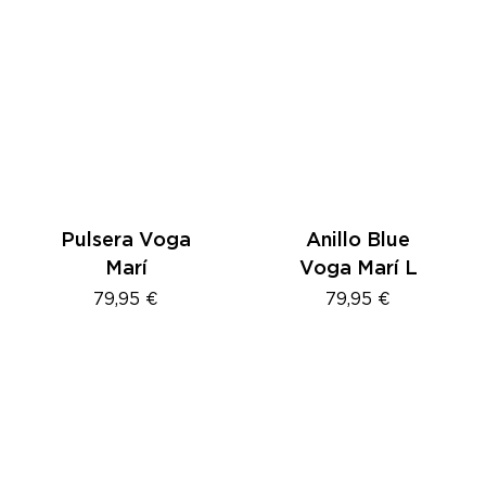
Pulsera Voga
Anillo Blue
Marí
Voga Marí L
79,95
€
79,95
€