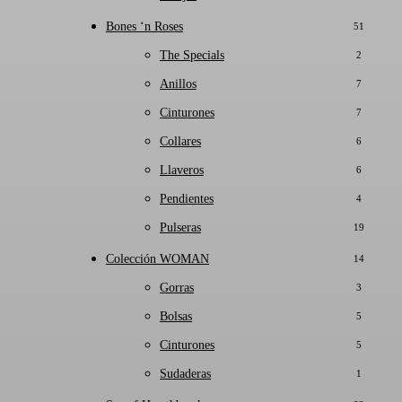
Bones ‘n Roses
51
The Specials
2
Anillos
7
Cinturones
7
Collares
6
Llaveros
6
Pendientes
4
Pulseras
19
Colección WOMAN
14
Gorras
3
Bolsas
5
Cinturones
5
Sudaderas
1