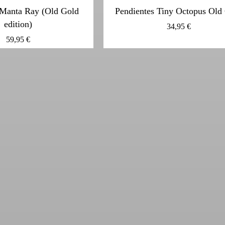
 Manta Ray (Old Gold
Pendientes Tiny Octopus Old
edition)
34,95
€
59,95
€