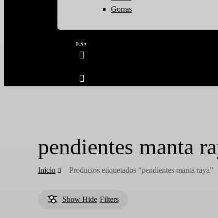
Gorras
ES
▾
search
account
pendientes manta r
Inicio
Productos etiquetados “pendientes manta raya”
Show
Hide
Filters