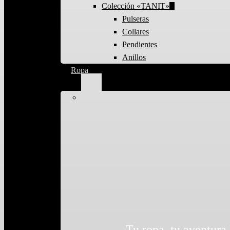
Colección «TANIT»
Pulseras
Collares
Pendientes
Anillos
Ropa
Tu ropa, tu aventur