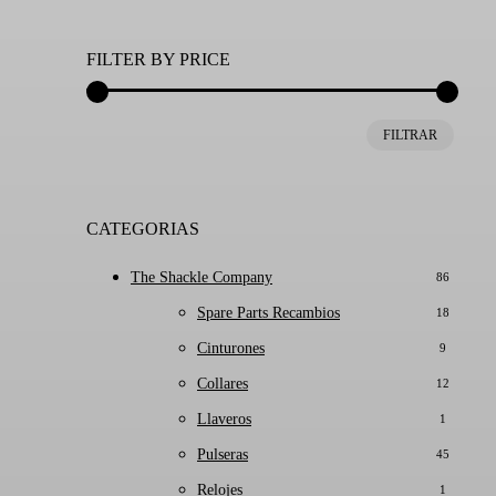
FILTER BY PRICE
Precio
Precio
FILTRAR
mínim
máxim
CATEGORIAS
The Shackle Company
86
Spare Parts Recambios
18
Cinturones
9
Collares
12
Llaveros
1
Pulseras
45
Relojes
1