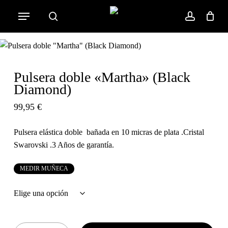
Skip
Menu
to
search
account
Cart
Close
Cart
main
content
Pulsera doble «Martha» (Black
Diamond)
99,95
€
Pulsera elástica doble bañada en 10 micras de plata .Cristal
Swarovski .3 Años de garantía.
M
E
D
I
R
M
U
Ñ
E
C
A