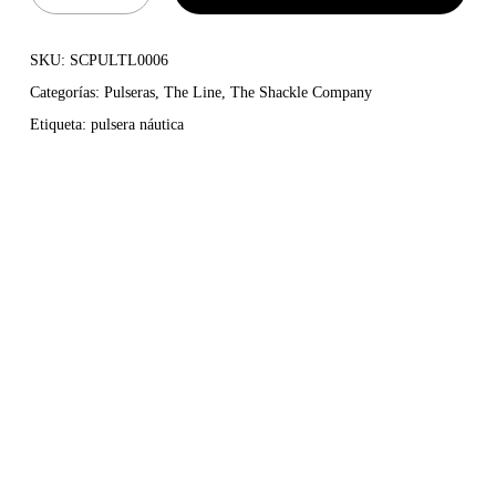
SKU:
SCPULTL0006
Categorías:
Pulseras
,
The Line
,
The Shackle Company
Etiqueta:
pulsera náutica
Diseñada y fabricada en Menorca, la pulsera
The Line
encarna el espíritu rebelde y marinero de Barba-Rossa. Su
estructura robusta y elegante combina un baño de 10 micras
de plata con una línea central formada por un estrecho cabo
náutico intercambiable, que te permite cambiar el color según
tu ánimo, tu look o el viento que sople ese día.