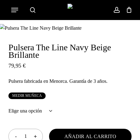
Skip
Menu
to
search
account
Cart
Close
Cart
main
content
Pulsera The Line Navy Beige
Brillante
79,95
€
Pulsera fabricada en Menorca. Garantía de 3 años.
M
E
D
I
R
M
U
Ñ
E
C
A
AÑADIR AL CARRITO