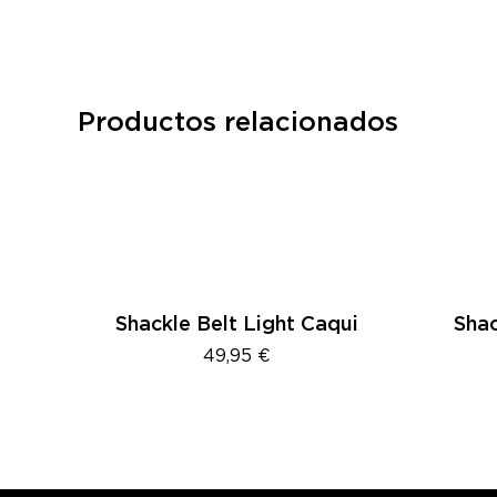
Productos relacionados
Este
Este
producto
produc
tiene
tiene
múltiples
múltipl
Shackle Belt Light Caqui
Shac
variantes.
variante
49,95
€
Las
Las
opciones
opcione
se
se
pueden
pueden
elegir
elegir