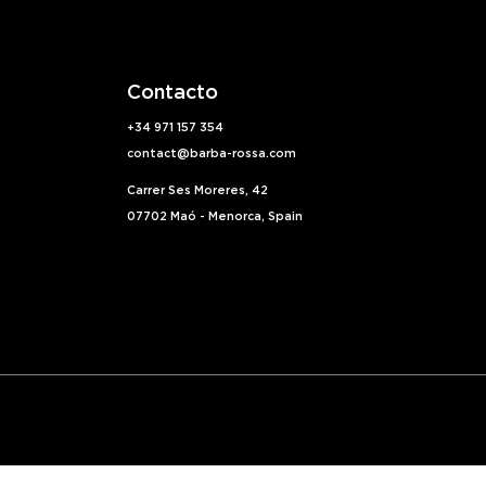
en
en
la
la
página
pági
Contacto
de
de
producto
prod
+34 971 157 354
contact@barba-rossa.com
Carrer Ses Moreres, 42
07702 Maó - Menorca, Spain
Política de privacidad
Aviso legal