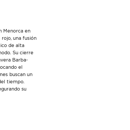
 en Menorca en
rojo, una fusión
ico de alta
modo. Su cierre
avera Barba-
vocando el
enes buscan un
del tiempo.
egurando su