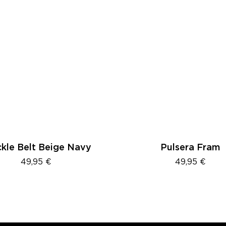
Este
to
producto
tiene
es
múltiples
kle Belt Beige Navy
Pulsera Fram
s.
variantes.
49,95
€
49,95
€
Las
s
opciones
se
pueden
elegir