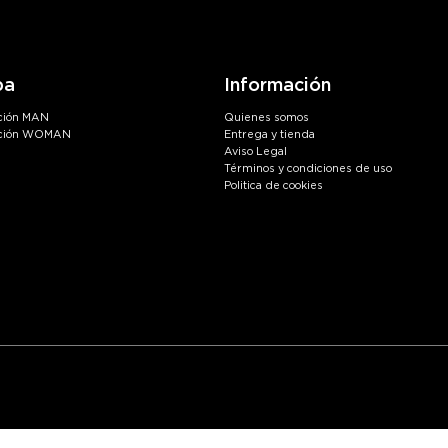
en
la
página
pa
Información
de
to
producto
ción MAN
Quienes somos
cción WOMAN
Entrega y tienda
Aviso Legal
Términos y condiciones de uso
Politica de cookies