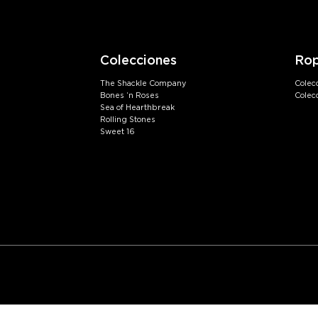
en
en
la
la
página
página
Colecciones
Ro
de
de
producto
produc
The Shackle Company
Colec
Bones ‘n Roses
Cole
Sea of Hearthbreak
Rolling Stones
Sweet 16
©
2026
Barba Rossa Menorca