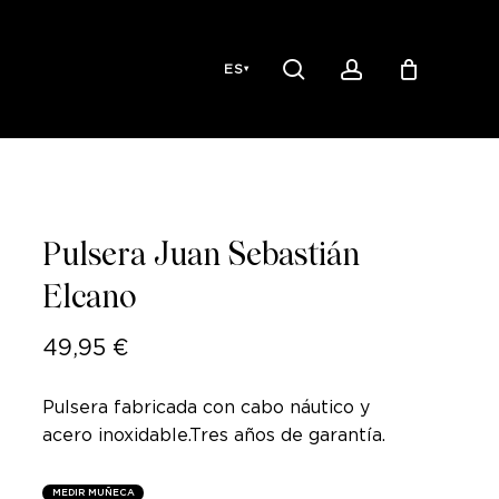
Close
search
account
Cart
ES
▾
Pulsera Juan Sebastián
Elcano
49,95
€
Pulsera fabricada con cabo náutico y
acero inoxidable.Tres años de garantía.
M
E
D
I
R
M
U
Ñ
E
C
A