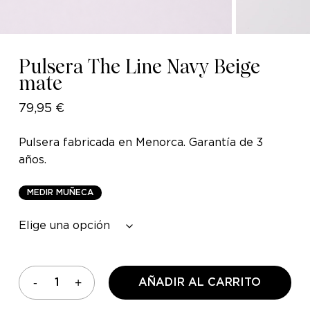
Pulsera The Line Navy Beige
mate
79,95
€
Pulsera fabricada en Menorca. Garantía de 3
años.
M
E
D
I
R
M
U
Ñ
E
C
A
AÑADIR AL CARRITO