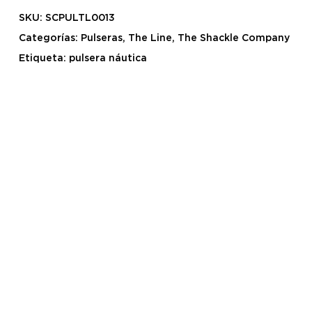
SKU:
SCPULTL0013
Categorías:
Pulseras
,
The Line
,
The Shackle Company
Etiqueta:
pulsera náutica
Diseñada y fabricada en Menorca, la pulsera
The
encarna el espíritu rebelde y marinero de
Line
Barba-Rossa. Su estructura robusta y elegante
combina un baño de 10 micras de plata con una
línea central formada por un estrecho cabo
náutico intercambiable, que te permite cambiar
el color según tu ánimo, tu look o el viento que
sople ese día.