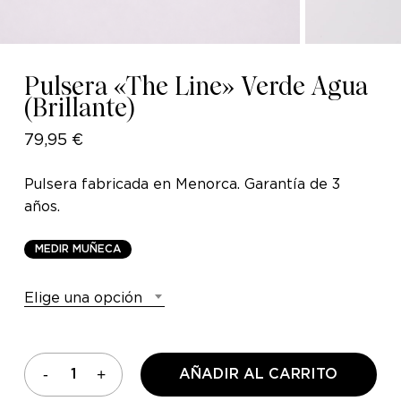
Pulsera «The Line» Verde Agua
(Brillante)
79,95
€
Pulsera fabricada en Menorca. Garantía de 3
años.
M
E
D
I
R
M
U
Ñ
E
C
A
Elige una opción
AÑADIR AL CARRITO