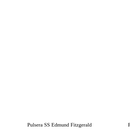
Este
Este
producto
producto
tiene
tiene
múltiples
Pulsera SS Edmund Fitzgerald
múltiples