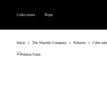
Skip
to
main
Colecciones
Ropa
content
Inicio
The Shackle Company
Pulseras
Cabo náu