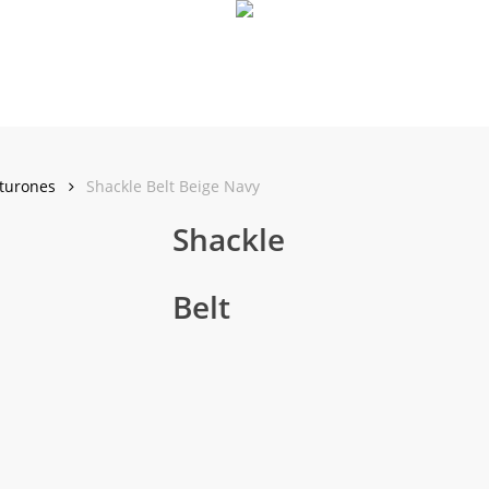
turones
Shackle Belt Beige Navy
Shackle
Belt