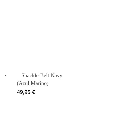
Este
producto
tiene
s
múltiples
.
variantes.
Shackle Belt Navy
Las
(Azul Marino)
opciones
49,95
€
se
pueden
elegir
en
la
página