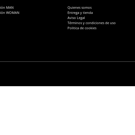
de
producto
producto
ción MAN
Quienes somos
ción WOMAN
Entrega y tienda
Aviso Legal
Términos y condiciones de uso
Politica de cookies