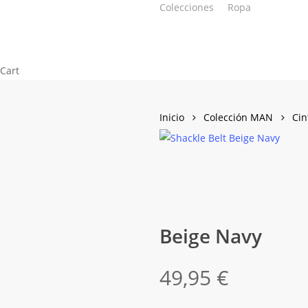
Colecciones
Ropa
Skip
to
main
content
Close
Cart
Cart
Inicio
Colección MAN
Cin
Beige Navy
49,95
€