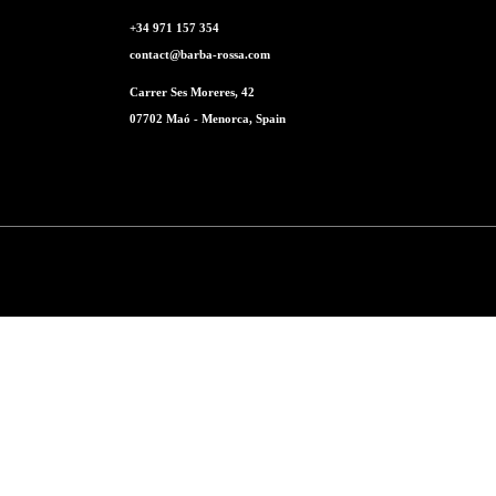
de
producto
+34 971 157 354
contact@barba-rossa.com
Carrer Ses Moreres, 42
07702 Maó - Menorca, Spain
Aviso legal
Política de privacidad