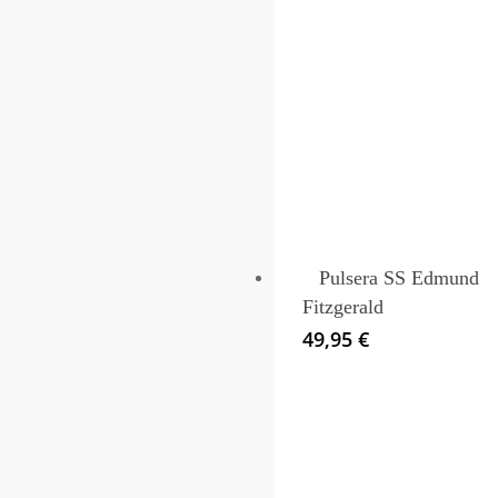
Este
producto
tiene
múltiples
variantes.
Pulsera SS Edmund
Las
Fitzgerald
opciones
49,95
€
se
pueden
elegir
en
la
página