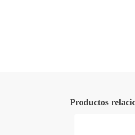
en forma de lira, caracterizado 
pasador practicable, ha sido sí
versatilidad durante siglos.
Este cinturón destaca por su ad
permite intercambiar correas de
y materiales, haciendo de la heb
constante. Una pieza que fusiona
funcionalidad y estilo, ideal pa
un accesorio único y duradero.
Productos relaci