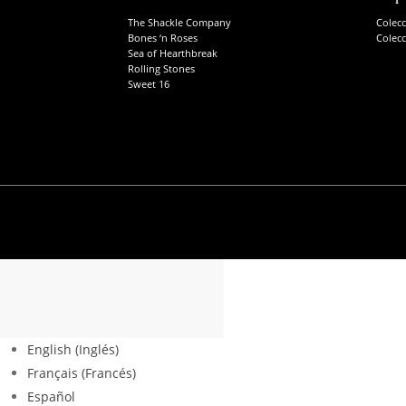
producto
The Shackle Company
Colec
Bones ‘n Roses
Colec
Sea of Hearthbreak
Rolling Stones
Sweet 16
©
2026
Barba Rossa Menorca
English
(
Inglés
)
Français
(
Francés
)
Español